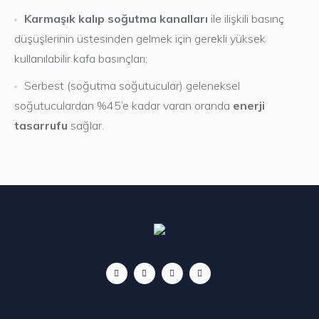
Yapılan her işi bir referans olarak
Karmaşık kalıp soğutma kanalları
ile ilişkili basınç
gören, müşteri memnuniyetini ve
düşüşlerinin üstesinden gelmek için gerekli yüksek
ürün kalitesini ön planda tutan
kullanılabilir kafa basınçları;
firmamız teknolojik gelişmeleri
Serbest (soğutma soğutucular) geleneksel
yakından takip etmekte, kalite
soğutuculardan %45’e kadar varan oranda
enerji
bilincini tüm çalışanlarına
tasarrufu
sağlar.
benimsetmek için gerekli
çalışmaları yapmaktadır.
台灣壯陽藥購買
想給52的老伴在床上的歡愉，由
於歲數太大，身體機能上已不支持
他的這個想法，偶爾得知
壯陽
威而鋼
藥效果特別好，即使60歲的老人亦
能服用，安全有效，於是在網路上
購買了1盒100毫克的威而鋼。