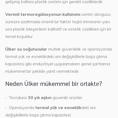
gelişmiş kalitesi plastik üretimi için gerekli özelliklerdir.
Verimli termoregülasyonun kullanımı
üretim döngüsü
süresini azaltmada önemli bir faktör teşkil etmesinin yanı
sıra plastik bileşenlerin kalitatif ve estetik özellikleri için bir
temel koşuldur.
Ülker su soğutucular
mutlak güvenilirlik ve operasyonda
termal yük ve esneklikdeki ani değişiklillerle başa çıkma
kapasitesi gibi endüstriyel uygulamaların genel şartlarına
mükemmel bir şekilde yanıt vermektedir.
Neden Ülker mükemmel bir ortaktır?
Tecrübesi
30 yılı aşkın
güvenilir ürünler;
Operasyonda
termal yük ve esneklik
deki ani
Chiller Endüstriyel
değişiklillerle başa çıkma kapasitesi;