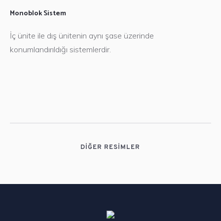
Monoblok Sistem
İç ünite ile dış ünitenin aynı şase üzerinde
Chiller Endüstriyel
konumlandırıldığı sistemlerdir.
Yapılan her işi bir referans olarak
gören, müşteri memnuniyetini ve
ürün kalitesini ön planda tutan
firmamız teknolojik gelişmeleri
yakından takip etmekte, kalite
bilincini tüm çalışanlarına
DİĞER RESİMLER
benimsetmek için gerekli
çalışmaları yapmaktadır.
台灣壯陽藥購買
想給52的老伴在床上的歡愉，由
於歲數太大，身體機能上已不支持