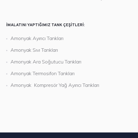
İMALATINI YAPTIĞIMIZ TANK ÇEŞITLERI:
Amonyak Ayırıcı Tankları
Chiller Endüstriyel
Amonyak Sıvı Tankları
Yapılan her işi bir referans olarak
Amonyak Ara Soğutucu Tankları
gören, müşteri memnuniyetini ve
Amonyak Termosifon Tankları
ürün kalitesini ön planda tutan
Amonyak Kompresör Yağ Ayırıcı Tankları
firmamız teknolojik gelişmeleri
yakından takip etmekte, kalite
bilincini tüm çalışanlarına
benimsetmek için gerekli
çalışmaları yapmaktadır.
台灣壯陽藥購買