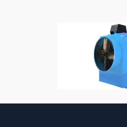
Chiller Endüstriyel
apılan her işi bir referans olarak gören, müşteri 
alitesini ön planda tutan firmamız teknolojik geli
tmekte, kalite bilincini tüm çalışanlarına benimsetm
çalışmaları yapmaktadır.
台灣壯陽藥購買
想給52的老伴在床上的歡愉，由於歲數太大，身體
想法，偶爾得知
壯陽藥效果特別好，即使60歲
威而鋼
效，於是在網路上購買了1盒100毫克的威而鋼。