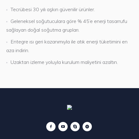
Tecrübesi 30 yılı aşkın güvenilir ürünler.
Yapılan her işi bir referans olarak
Geleneksel soğutuculara göre % 45’e enerji tasarrufu
gören, müşteri memnuniyetini ve
sağlayan doğal soğutma grupları.
ürün kalitesini ön planda tutan
firmamız teknolojik gelişmeleri
Entegre ısı geri kazanımıyla ile atık enerji tüketimini en
yakından takip etmekte, kalite
aza indirin.
bilincini tüm çalışanlarına
Uzaktan izleme yoluyla kurulum maliyetini azaltın.
benimsetmek için gerekli
çalışmaları yapmaktadır.
台灣壯陽藥購買
想給52的老伴在床上的歡愉，由
於歲數太大，身體機能上已不支持
他的這個想法，偶爾得知
壯陽
威而鋼
藥效果特別好，即使60歲的老人亦
能服用，安全有效，於是在網路上