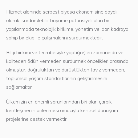
Hizmet alanında serbest piyasa ekonomisine dayalı
olarak, sürdürülebilir büyüme potansiyeli olan bir
yapılanmada teknolojik birikime, yönetim ve idari kadroya
sahip bir ekip ile çalışmalarını sürdürmektedir.
Bilgi birikimi ve tecrübesiyle yaptığı işleri zamanında ve
Chiller Endüstriyel
kaliteden ödün vermeden sürdürmek öncelikleri arasında
olmuştur. doğruluktan ve dürüstlükten taviz vermeden,
Yapılan her işi bir referans olarak
toplumsal yaşam standartlarının geliştirilmesini
gören, müşteri memnuniyetini ve
sağlamaktır.
ürün kalitesini ön planda tutan
firmamız teknolojik gelişmeleri
Ülkemizin en önemli sorunlarından biri olan çarpık
yakından takip etmekte, kalite
kentleşmenin önlenmesi amacıyla kentsel dönüşüm
bilincini tüm çalışanlarına
projelerine destek vermektir.
benimsetmek için gerekli
çalışmaları yapmaktadır.