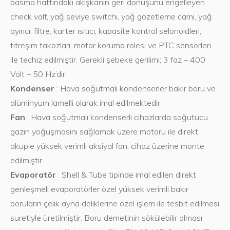
basma hattındaki akışkanın geri dönüşünü engelleyen
check valf, yağ seviye switchi, yağ gözetleme camı, yağ
ayırıcı, filtre, karter ısıtıcı, kapasite kontrol selonoidleri,
titreşim takozları, motor koruma rölesi ve PTC sensörleri
ile techiz edilmiştir. Gerekli şebeke gerilimi; 3 faz – 400
Volt – 50 Hz’dir.
Kondenser
: Hava soğutmalı kondenserler bakır boru ve
alüminyum lamelli olarak imal edilmektedir.
Fan
: Hava soğutmalı kondenserli cihazlarda soğutucu
gazın yoğuşmasını sağlamak üzere motoru ile direkt
akuple yüksek verimli aksiyal fan, cihaz üzerine monte
edilmiştir.
Evaporatör
: Shell & Tube tipinde imal edilen direkt
genleşmeli evaporatörler özel yüksek verimli bakır
boruların çelik ayna deliklerine özel işlem ile tesbit edilmesi
suretiyle üretilmiştir. Boru demetinin sökülebilir olması