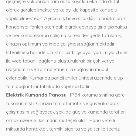
geçmişte vukubulan tüm arıza kayıtları ekranda dijital
olarak görülebilmekte ve kolaylıkla kapasite kontrolü
yapılabilmektedir. Ayrıca dış hava sıcaklığına bağlı olarak
kondenser fanları otomatik olarak devreye girip çıkmakta
ve her kompresörün çalışma süresi dengede tutularak,
cihazın optimum verimde çalışması sağlanmaktadır.
İstenilmesi halinde uzaktan bir bilgisayar yardımıyla chiller
ile web tabanlı bağlantı oluşturularak bir çok veriye
ulaşmamızı ve kontrol etmemizi sağlayan modül
Chiller Endüstriyel
eklenebilir. Kumanda paneli chiller ünitesi üzerinde olup
tüm bağlantılar fabrikada yapılmaktadır.
Yapılan her işi bir referans olarak
Elektrik Kumanda Panosu
: IP54 koruma sınıfına göre
gören, müşteri memnuniyetini ve
tasarlanmıştır.Cihazın tam otomatik ve güvenli olarak
ürün kalitesini ön planda tutan
çalışmasını sağlayacak şekilde güç ve kumanda tarafları
firmamız teknolojik gelişmeleri
olmak üzere iki kısımdan müteşekkildir. Pano yeterli
yakından takip etmekte, kalite
miktarda kontaktör, termik, sigorta ve şalter ile techiz