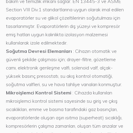
bakım ve temizlik imkanı sağlar. EN 13445-3 ve ASME
Section VIII Div.1 standartlarına uygun olarak imal edilen
evaporatörler su ve glikol çözeltilerinin soğutulması için
tasarlanmıştır. Evaporatörlerin dış yüzeyi ve kompresör
emiş hatları uygun kalınlıkta izolasyon malzemesi
kullanılarak izole edilmektedir.
Soğutma Devresi Elemanları
: Cihazın otomatik ve
güvenli şekilde çalışması için; drayer-filtre, gözetleme
camı, elektronik genleşme valfi, solenoid valf, alçak-
yüksek basınç presostatı, su akış kontrol otomatiği,
soğutma valfleri, su ve hava tahliye vanaları konmuştur.
Mikroişlemci Kontrol Sistemi
: Cihazda kullanılan
mikroişlemci kontrol sistemi sayesinde su giriş ve çıkış
sıcaklıkları, emme ve basma tarafındaki gaz basınçları,
evaporatörlerde oluşan aşırı ısıtma (superheat) sıcaklığı,
kompresörlerin çalışma zamanları, oluşan tüm arızalar ve